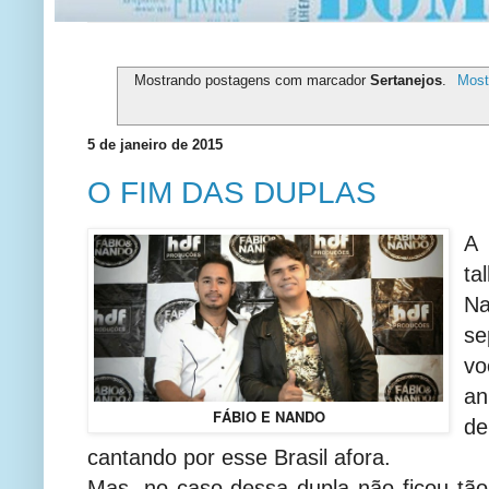
Mostrando postagens com marcador
Sertanejos
.
Most
5 de janeiro de 2015
O FIM DAS DUPLAS
A
ta
N
s
v
a
FÁBIO E NANDO
d
cantando por esse Brasil afora.
Mas, no caso dessa dupla não ficou tão 