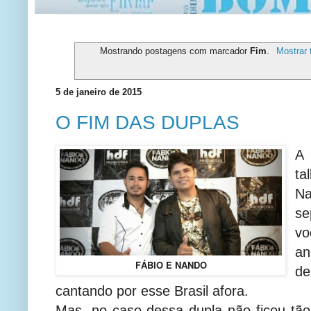
Mostrando postagens com marcador
Fim
.
Mostrar 
5 de janeiro de 2015
O FIM DAS DUPLAS
A
ta
N
s
v
a
FÁBIO E NANDO
d
cantando por esse Brasil afora.
Mas, no caso dessa dupla não ficou tão 