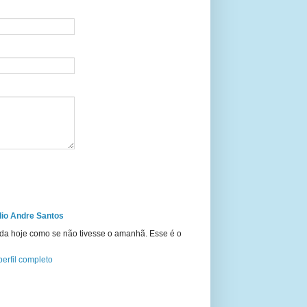
io Andre Santos
ida hoje como se não tivesse o amanhã. Esse é o
erfil completo