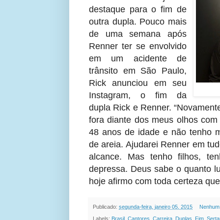
destaque para o fim de
outra dupla. Pouco mais
de uma semana após
Renner ter se envolvido
em um acidente de
trânsito em São Paulo,
Rick anunciou em seu
Instagram, o fim da
dupla Rick e Renner. “Novamente
fora diante dos meus olhos com
48 anos de idade e não tenho m
de areia. Ajudarei Renner em tu
alcance. Mas tenho filhos, t
depressa. Deus sabe o quanto lu
hoje afirmo com toda certeza que 
Publicado:
segunda-feira, janeiro 05, 2015
Nenhum 
Labels:
Brasil
,
Cantores
,
Carreira
,
Duplas
,
Fim
,
Serta