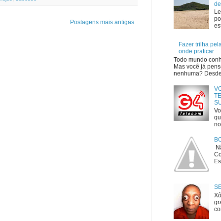
de
Le
po
Postagens mais antigas
es
Fazer trilha pe
onde praticar
Todo mundo conhe
Mas você já penso
nenhuma? Desde o
V
TE
S
Vo
qu
no
B
Nã
Co
Es
S
Xô
gr
co