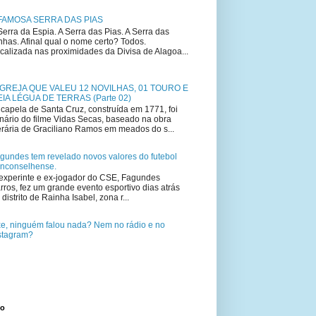
FAMOSA SERRA DAS PIAS
Serra da Espia. A Serra das Pias. A Serra das
nhas. Afinal qual o nome certo? Todos.
calizada nas proximidades da Divisa de Alagoa...
IGREJA QUE VALEU 12 NOVILHAS, 01 TOURO E
IA LÉGUA DE TERRAS (Parte 02)
capela de Santa Cruz, construída em 1771, foi
nário do filme Vidas Secas, baseado na obra
terária de Graciliano Ramos em meados do s...
gundes tem revelado novos valores do futebol
nconselhense.
experinte e ex-jogador do CSE, Fagundes
rros, fez um grande evento esportivo dias atrás
 distrito de Rainha Isabel, zona r...
e, ninguém falou nada? Nem no rádio e no
stagram?
to