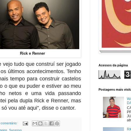
Rick e Renner
 vejo tudo que construí ser jogado
Acessos da página
 os últimos acontecimentos. Tenho
3
ais tempo para construir castelos
do o que eu puder e estiver ao meu
Postagens mais visi
enho netos e uma vida passando
W
tei pela dupla Rick e Renner, mas
D
só vou até aqui”, disse o cantor.
CA
P
JU
atr
comentário:
RI
nejos
,
Sucesso