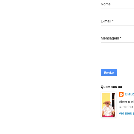
Nome
E-mail
*
Mensagem
*
Quem sou eu
Claud
Viver a v
caminho
Ver meu p