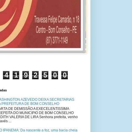
4
1
9
2
5
0
0
tadas
ASHINGTON AZEVEDO DEIXA SECRETARIAS
A PREFEITURA DE BOM CONSELHO
RTA DE DEMISSÃO A EXECELENTISSIMA
REFEITA DO MUNICIPIO DE BOM CONSELHO
DITH VALERIA DE LIRA Senhora prefeita, venho
avés ...
O IPANEMA: Da nascente a foz, uma bacia cheia