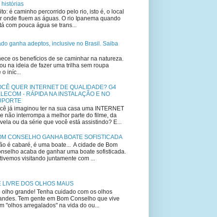
 histórias
ito: é caminho percorrido pelo rio, isto é, o local
r onde fluem as águas. O rio Ipanema quando
tá com pouca água se trans...
lado ganha adeptos, inclusive no Brasil. Saiba
ce os benefícios de se caminhar na natureza.
u na ideia de fazer uma trilha sem roupa
 iníc...
OCÊ QUER INTERNET DE QUALIDADE? G4
LECOM - RÁPIDA NA INSTALAÇÃO E NO
UPORTE
cê já imaginou ter na sua casa uma INTERNET
e não interrompa a melhor parte do filme, da
vela ou da série que você está assistindo? E...
OM CONSELHO GANHA BOATE SOFISTICADA
o é cabaré, é uma boate... A cidade de Bom
nselho acaba de ganhar uma boate sofisticada.
tivemos visitando juntamente com ...
E LIVRE DOS OLHOS MAUS
 olho grande! Tenha cuidado com os olhos
andes. Tem gente em Bom Conselho que vive
m "olhos arregalados" na vida do ou...