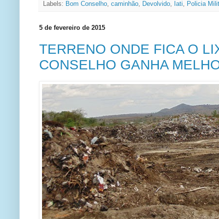
Labels:
Bom Conselho
,
caminhão
,
Devolvido
,
Iati
,
Policia Mili
5 de fevereiro de 2015
TERRENO ONDE FICA O L
CONSELHO GANHA MELHO