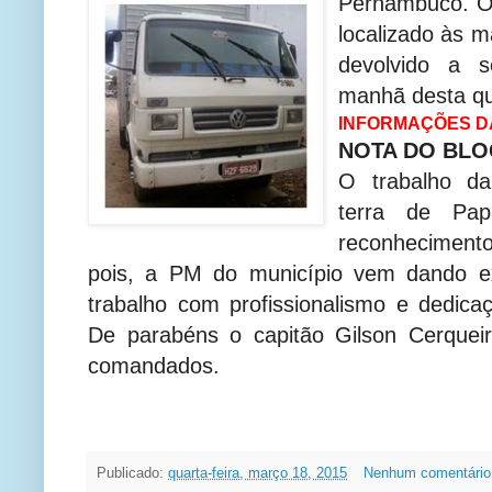
Pernambuco. O r
localizado às 
devolvido a s
manhã desta qua
INFORMAÇÕES DA 
NOTA DO BL
O trabalho da 
terra de Pa
reconhecimen
pois, a PM do município vem dando 
trabalho com profissionalismo e dedica
De parabéns o capitão Gilson Cerquei
comandados.
Publicado:
quarta-feira, março 18, 2015
Nenhum comentário