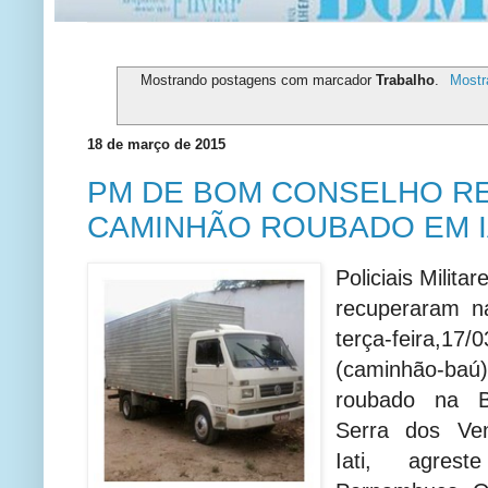
Mostrando postagens com marcador
Trabalho
.
Mostr
18 de março de 2015
PM DE BOM CONSELHO R
CAMINHÃO ROUBADO EM I
Policiais Milit
recuperaram n
terça-feira,
(caminhão-ba
roubado na 
Serra dos Ven
Iati, agres