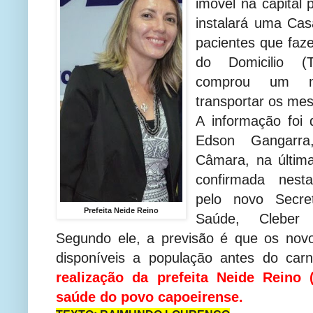
imóvel na capital
instalará uma Cas
pacientes que faz
do Domicilio 
comprou um mi
transportar os m
A informação foi 
Edson Gangarr
Câmara, na última 
confirmada nesta
pelo novo Secret
Prefeita Neide Reino
Saúde, Cleber
Segundo ele, a previsão é que os novo
disponíveis a população antes do car
realização da prefeita Neide Reino
saúde do povo capoeirense.