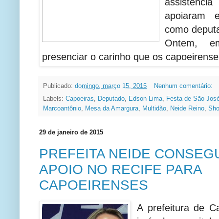
assistênci
apoiaram 
como deputa
Ontem, e
presenciar o carinho que os capoeiren
Publicado:
domingo, março 15, 2015
Nenhum comentário:
Labels:
Capoeiras
,
Deputado
,
Edson Lima
,
Festa de São Jos
Marcoantônio
,
Mesa da Amargura
,
Multidão
,
Neide Reino
,
Sh
29 de janeiro de 2015
PREFEITA NEIDE CONSEG
APOIO NO RECIFE PARA
CAPOEIRENSES
A prefeitura de C