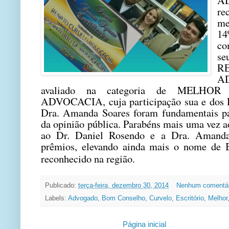
A
re
me
14
co
se
R
A
avaliado na categoria de MELHO
ADVOCACIA, cuja participação sua e dos 
Dra. Amanda Soares foram fundamentais p
da opinião pública. Parabéns mais uma vez a
ao Dr. Daniel Rosendo e a Dra. Amanda
prêmios, elevando ainda mais o nome de 
reconhecido na região.
Publicado:
terça-feira, dezembro 30, 2014
Nenhum comentá
Labels:
Advogado
,
Bom Conselho
,
Curvelo
,
Escritório
,
Melhor
Página inicial