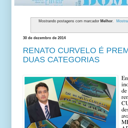
Mostrando postagens com marcador
Melhor
.
Mostra
30 de dezembro de 2014
RENATO CURVELO É PRE
DUAS CATEGORIAS
E
in
de
re
C
de
av
M