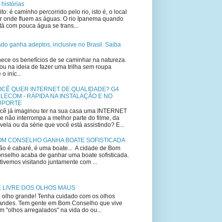
 histórias
ito: é caminho percorrido pelo rio, isto é, o local
r onde fluem as águas. O rio Ipanema quando
tá com pouca água se trans...
lado ganha adeptos, inclusive no Brasil. Saiba
ce os benefícios de se caminhar na natureza.
u na ideia de fazer uma trilha sem roupa
 iníc...
OCÊ QUER INTERNET DE QUALIDADE? G4
LECOM - RÁPIDA NA INSTALAÇÃO E NO
UPORTE
cê já imaginou ter na sua casa uma INTERNET
e não interrompa a melhor parte do filme, da
vela ou da série que você está assistindo? E...
OM CONSELHO GANHA BOATE SOFISTICADA
o é cabaré, é uma boate... A cidade de Bom
nselho acaba de ganhar uma boate sofisticada.
tivemos visitando juntamente com ...
E LIVRE DOS OLHOS MAUS
 olho grande! Tenha cuidado com os olhos
andes. Tem gente em Bom Conselho que vive
m "olhos arregalados" na vida do ou...