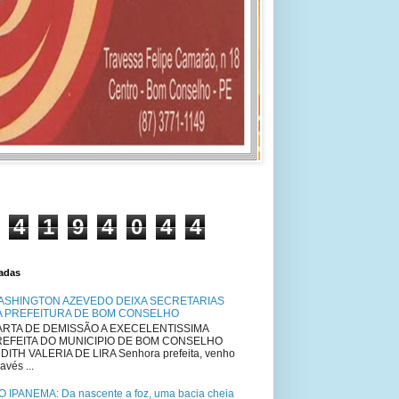
4
1
9
4
0
4
4
tadas
ASHINGTON AZEVEDO DEIXA SECRETARIAS
A PREFEITURA DE BOM CONSELHO
RTA DE DEMISSÃO A EXECELENTISSIMA
REFEITA DO MUNICIPIO DE BOM CONSELHO
DITH VALERIA DE LIRA Senhora prefeita, venho
avés ...
O IPANEMA: Da nascente a foz, uma bacia cheia