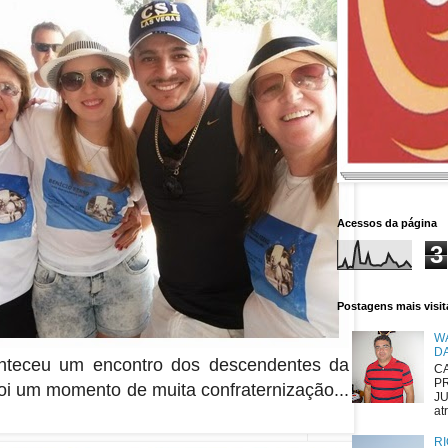
Acessos da página
3
Postagens mais visi
W
D
onteceu um encontro dos descendentes da
CA
P
oi um momento de muita confraternização...
JU
atr
RI