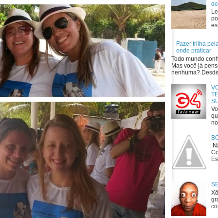
de
Le
po
es
Fazer trilha pe
onde praticar
Todo mundo conhe
Mas você já penso
nenhuma? Desde o
V
TE
S
Vo
qu
no
B
Nã
Co
Es
S
Xô
gr
co