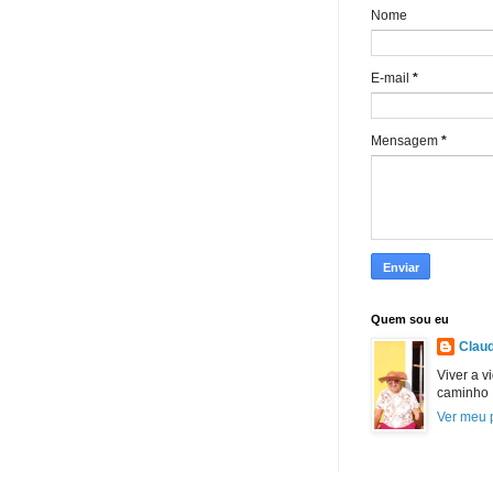
Nome
E-mail
*
Mensagem
*
Quem sou eu
Claud
Viver a v
caminho
Ver meu p