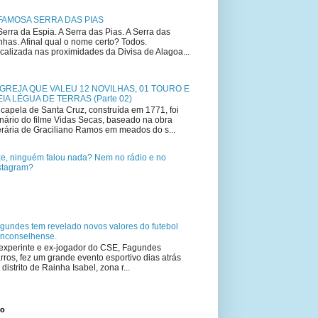
FAMOSA SERRA DAS PIAS
Serra da Espia. A Serra das Pias. A Serra das
nhas. Afinal qual o nome certo? Todos.
calizada nas proximidades da Divisa de Alagoa...
IGREJA QUE VALEU 12 NOVILHAS, 01 TOURO E
IA LÉGUA DE TERRAS (Parte 02)
capela de Santa Cruz, construída em 1771, foi
nário do filme Vidas Secas, baseado na obra
terária de Graciliano Ramos em meados do s...
e, ninguém falou nada? Nem no rádio e no
stagram?
gundes tem revelado novos valores do futebol
nconselhense.
experinte e ex-jogador do CSE, Fagundes
rros, fez um grande evento esportivo dias atrás
 distrito de Rainha Isabel, zona r...
to