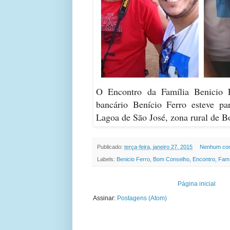
O Encontro da Família Benicio 
bancário Benício Ferro esteve par
Lagoa de São José, zona rural de 
Publicado:
terça-feira, janeiro 27, 2015
Nenhum com
Labels:
Benicio Ferro
,
Bom Conselho
,
Encontro
,
Famí
Página inicial
Assinar:
Postagens (Atom)