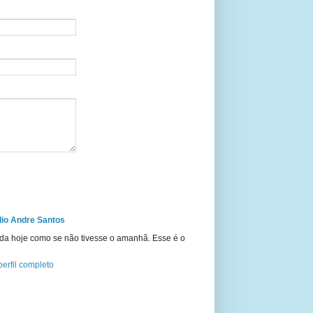
io Andre Santos
ida hoje como se não tivesse o amanhã. Esse é o
erfil completo