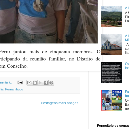
A 
A 
Pi
Lo
A 
ME
A 
ce
Ferro juntou mais de cinquenta membros. O
li
ticipando da reunião familiar, no Distrito de
Ox
Bom Conselho.
In
entário:
lia
,
Pernambuco
Fa
bo
O 
Postagens mais antigas
Ba
no
Formulário de conta