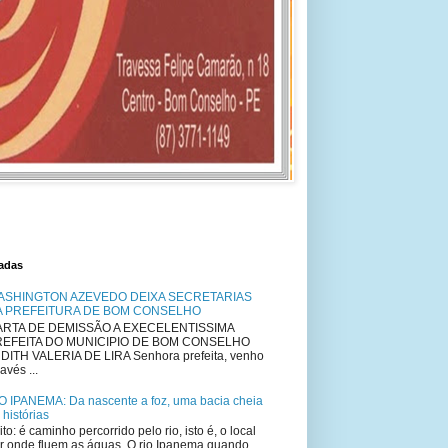
tadas
ASHINGTON AZEVEDO DEIXA SECRETARIAS
A PREFEITURA DE BOM CONSELHO
RTA DE DEMISSÃO A EXECELENTISSIMA
REFEITA DO MUNICIPIO DE BOM CONSELHO
DITH VALERIA DE LIRA Senhora prefeita, venho
avés ...
O IPANEMA: Da nascente a foz, uma bacia cheia
 histórias
ito: é caminho percorrido pelo rio, isto é, o local
r onde fluem as águas. O rio Ipanema quando