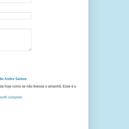
io Andre Santos
ida hoje como se não tivesse o amanhã. Esse é o
erfil completo