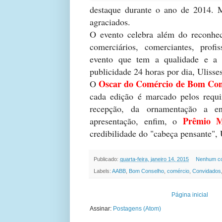
destaque durante o ano de 2014. 
agraciados.
O evento celebra além do reconhec
comerciários, comerciantes, profi
evento que tem a qualidade e a
publicidade 24 horas por dia, Ulis
Oscar do Comércio de Bom Con
O
cada edição é marcado pelos requi
recepção, da ornamentação a en
Prêmio M
apresentação, enfim, o
credibilidade do "cabeça pensante",
Publicado:
quarta-feira, janeiro 14, 2015
Nenhum co
Labels:
AABB
,
Bom Conselho
,
comércio
,
Convidados
Página inicial
Assinar:
Postagens (Atom)