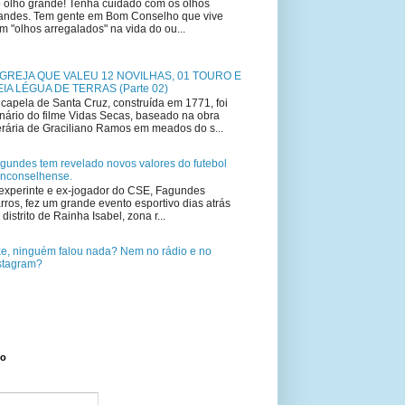
 olho grande! Tenha cuidado com os olhos
andes. Tem gente em Bom Conselho que vive
m "olhos arregalados" na vida do ou...
IGREJA QUE VALEU 12 NOVILHAS, 01 TOURO E
IA LÉGUA DE TERRAS (Parte 02)
capela de Santa Cruz, construída em 1771, foi
nário do filme Vidas Secas, baseado na obra
terária de Graciliano Ramos em meados do s...
gundes tem revelado novos valores do futebol
nconselhense.
experinte e ex-jogador do CSE, Fagundes
rros, fez um grande evento esportivo dias atrás
 distrito de Rainha Isabel, zona r...
e, ninguém falou nada? Nem no rádio e no
stagram?
to