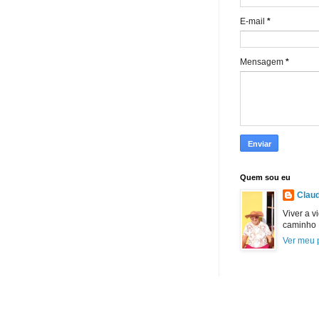
E-mail
*
Mensagem
*
Quem sou eu
Claud
Viver a v
caminho
Ver meu p