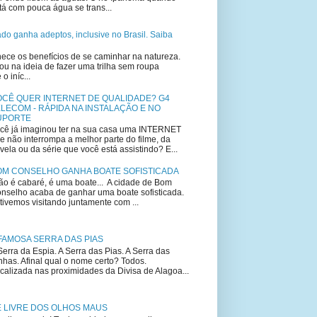
tá com pouca água se trans...
lado ganha adeptos, inclusive no Brasil. Saiba
ce os benefícios de se caminhar na natureza.
u na ideia de fazer uma trilha sem roupa
 iníc...
OCÊ QUER INTERNET DE QUALIDADE? G4
LECOM - RÁPIDA NA INSTALAÇÃO E NO
UPORTE
cê já imaginou ter na sua casa uma INTERNET
e não interrompa a melhor parte do filme, da
vela ou da série que você está assistindo? E...
OM CONSELHO GANHA BOATE SOFISTICADA
o é cabaré, é uma boate... A cidade de Bom
nselho acaba de ganhar uma boate sofisticada.
tivemos visitando juntamente com ...
FAMOSA SERRA DAS PIAS
Serra da Espia. A Serra das Pias. A Serra das
nhas. Afinal qual o nome certo? Todos.
calizada nas proximidades da Divisa de Alagoa...
E LIVRE DOS OLHOS MAUS