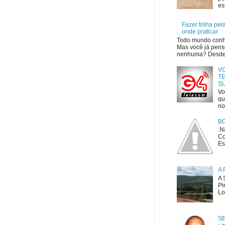
es
Fazer trilha pe
onde praticar
Todo mundo conhe
Mas você já penso
nenhuma? Desde o
V
TE
S
Vo
qu
no
B
Nã
Co
Es
A 
A 
Pi
Lo
S