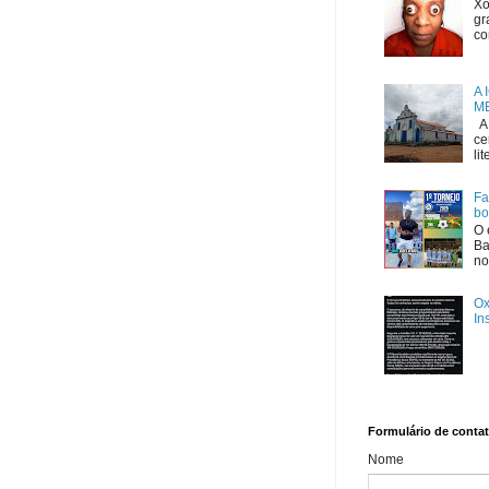
Xô
gr
co
A 
ME
A 
ce
li
Fa
bo
O 
Ba
no
Ox
In
Formulário de conta
Nome