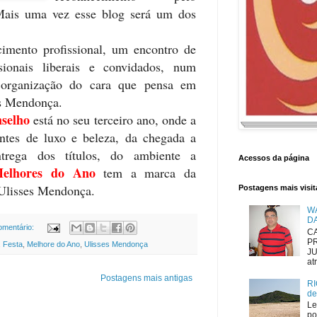
Mais uma vez esse blog será um dos
imento profissional, um encontro de
ssionais liberais e convidados, num
 organização do cara que pensa em
ses Mendonça.
selho
está no seu terceiro ano, onde a
ntes de luxo e beleza, da chegada a
trega dos títulos, do ambiente a
Acessos da página
elhores do Ano
tem a marca da
 Ulisses Mendonça.
Postagens mais visi
W
D
mentário:
CA
P
,
Festa
,
Melhore do Ano
,
Ulisses Mendonça
JU
atr
Postagens mais antigas
RI
de
Le
po