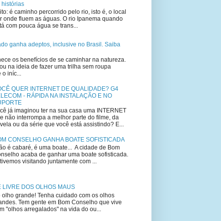
 histórias
ito: é caminho percorrido pelo rio, isto é, o local
r onde fluem as águas. O rio Ipanema quando
tá com pouca água se trans...
lado ganha adeptos, inclusive no Brasil. Saiba
ce os benefícios de se caminhar na natureza.
u na ideia de fazer uma trilha sem roupa
 iníc...
OCÊ QUER INTERNET DE QUALIDADE? G4
LECOM - RÁPIDA NA INSTALAÇÃO E NO
UPORTE
cê já imaginou ter na sua casa uma INTERNET
e não interrompa a melhor parte do filme, da
vela ou da série que você está assistindo? E...
OM CONSELHO GANHA BOATE SOFISTICADA
o é cabaré, é uma boate... A cidade de Bom
nselho acaba de ganhar uma boate sofisticada.
tivemos visitando juntamente com ...
E LIVRE DOS OLHOS MAUS
 olho grande! Tenha cuidado com os olhos
andes. Tem gente em Bom Conselho que vive
m "olhos arregalados" na vida do ou...