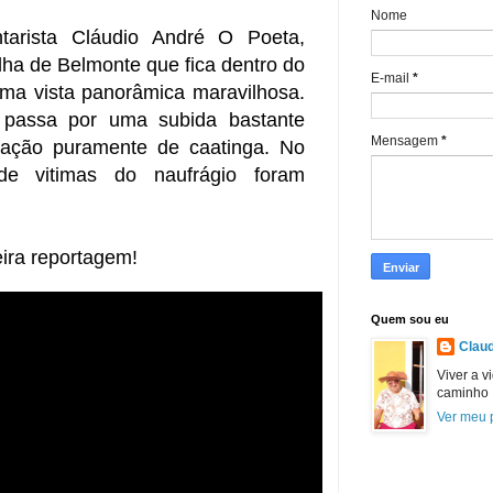
Nome
arista Cláudio André O Poeta, 
lha de Belmonte que fica dentro do 
E-mail
*
ma vista panorâmica maravilhosa. 
 passa por uma subida bastante 
Mensagem
*
ação puramente de caatinga. No 
e vitimas do naufrágio foram 
eira reportagem!
Quem sou eu
Claud
Viver a v
caminho
Ver meu p