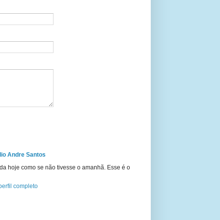
io Andre Santos
ida hoje como se não tivesse o amanhã. Esse é o
erfil completo