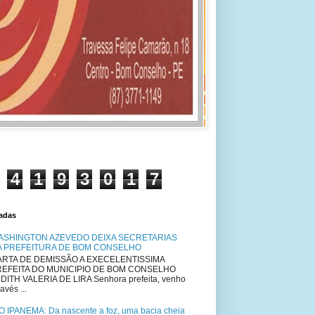
4
1
9
3
0
1
7
tadas
ASHINGTON AZEVEDO DEIXA SECRETARIAS
A PREFEITURA DE BOM CONSELHO
RTA DE DEMISSÃO A EXECELENTISSIMA
REFEITA DO MUNICIPIO DE BOM CONSELHO
DITH VALERIA DE LIRA Senhora prefeita, venho
avés ...
O IPANEMA: Da nascente a foz, uma bacia cheia