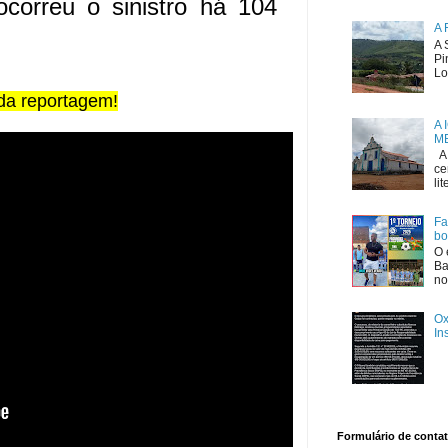
orreu o sinistro há 104 
A 
A 
Pi
Lo
da reportagem!
A 
ME
A 
ce
li
Fa
bo
O 
Ba
no
Ox
In
Formulário de conta