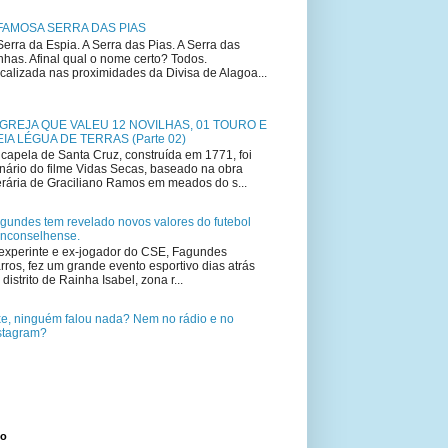
FAMOSA SERRA DAS PIAS
Serra da Espia. A Serra das Pias. A Serra das
nhas. Afinal qual o nome certo? Todos.
calizada nas proximidades da Divisa de Alagoa...
IGREJA QUE VALEU 12 NOVILHAS, 01 TOURO E
IA LÉGUA DE TERRAS (Parte 02)
capela de Santa Cruz, construída em 1771, foi
nário do filme Vidas Secas, baseado na obra
terária de Graciliano Ramos em meados do s...
gundes tem revelado novos valores do futebol
nconselhense.
experinte e ex-jogador do CSE, Fagundes
rros, fez um grande evento esportivo dias atrás
 distrito de Rainha Isabel, zona r...
e, ninguém falou nada? Nem no rádio e no
stagram?
to