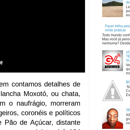
de
Le
po
es
Fazer trilha pe
onde praticar
Todo mundo conhe
Mas você já penso
nenhuma? Desde o
V
TE
S
Vo
qu
no
B
em contamos detalhes de 
Nã
Co
lancha Moxotó, ou chata, 
Es
m o naufrágio, morreram 
S
iros, coronéis e políticos 
Xô
gr
 Pão de Açúcar, distante 
co