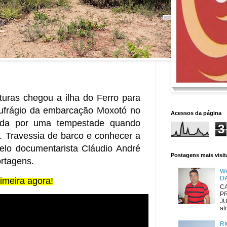
uras chegou a ilha do Ferro para 
aufrágio da embarcação Moxotó no 
Acessos da página
ida por uma tempestade quando 
3
. Travessia de barco e conhecer a 
pelo documentarista Cláudio André 
Postagens mais visi
rtagens. 
W
D
rimeira agora!
CA
P
JU
atr
RI