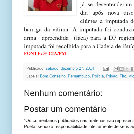
já se desentenderam 
dia após nova disc
ciúmes a imputada d
barriga da vitima. A imputada foi conduz
arma apreendida (faca) para a DP region
imputada foi recolhida para a Cadeia de Buí
FONTE: 3ª CIA/PM
Publicado:
sábado, dezembro 27, 2014
Labels:
Bom Conselho
,
Pernambuco
,
Policia
,
Prisão
,
Tiro
,
Vio
Nenhum comentário:
Postar um comentário
"Os comentários publicados nas matérias não represent
Poeta, sendo a responsabilidade inteiramente de seus au