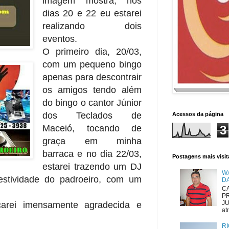
imagem mostra, nos
dias 20 e 22 eu estarei
realizando dois
eventos.
O primeiro dia, 20/03,
com um pequeno bingo
apenas para descontrair
os amigos tendo além
do bingo o cantor Júnior
dos Teclados de
Acessos da página
3
Maceió, tocando de
graça em minha
barraca e no dia 22/03,
Postagens mais visi
estarei trazendo um DJ
W
festividade do padroeiro, com um
D
CA
P
JU
carei imensamente agradecida e
atr
RI