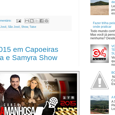
de
Le
po
es
mentário:
Fazer trilha pe
onde praticar
 José
,
São José
,
Show
,
Taise
Todo mundo conhe
Mas você já penso
nenhuma? Desde o
V
2015 em Capoeiras
TE
S
sa e Samyra Show
Vo
qu
no
B
Nã
Co
Es
A 
A 
Pi
Lo