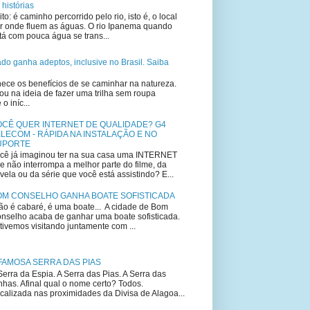
 histórias
ito: é caminho percorrido pelo rio, isto é, o local
r onde fluem as águas. O rio Ipanema quando
tá com pouca água se trans...
lado ganha adeptos, inclusive no Brasil. Saiba
ce os benefícios de se caminhar na natureza.
u na ideia de fazer uma trilha sem roupa
 iníc...
OCÊ QUER INTERNET DE QUALIDADE? G4
LECOM - RÁPIDA NA INSTALAÇÃO E NO
UPORTE
cê já imaginou ter na sua casa uma INTERNET
e não interrompa a melhor parte do filme, da
vela ou da série que você está assistindo? E...
OM CONSELHO GANHA BOATE SOFISTICADA
o é cabaré, é uma boate... A cidade de Bom
nselho acaba de ganhar uma boate sofisticada.
tivemos visitando juntamente com ...
FAMOSA SERRA DAS PIAS
Serra da Espia. A Serra das Pias. A Serra das
nhas. Afinal qual o nome certo? Todos.
calizada nas proximidades da Divisa de Alagoa...