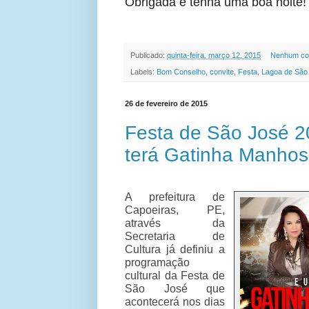
Obrigada e tenha uma boa noite!
Publicado:
quinta-feira, março 12, 2015
Nenhum co
Labels:
Bom Conselho
,
convite
,
Festa
,
Lagoa de São
26 de fevereiro de 2015
Festa de São José 
terá Gatinha Manho
A prefeitura de
Capoeiras, PE,
através da
Secretaria de
Cultura já definiu a
programação
cultural da Festa de
São José que
acontecerá nos dias