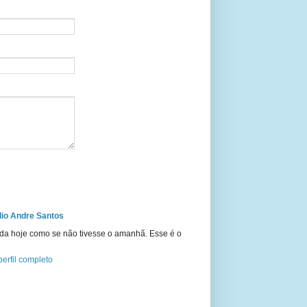
io Andre Santos
ida hoje como se não tivesse o amanhã. Esse é o
erfil completo