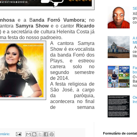
S
Xô
gr
anhosa
e a B
anda Forró Vumbora;
no
co
cantora
Samyra Show
e o cantor
Ricardo
e a secretária de cultura Helenita Costa já
ma festa do nosso padroeiro.
A 
ME
A cantora Samyra
A 
Show é ex-vocalista
ce
da banda Forró dos
li
Plays, e estreou
carrera solo no
Fa
segundo semestre
bo
O 
de 2014.
Ba
A festa religiosa de
no
São José, a cargo
da paróquia,
Ox
acontecera no final
In
de semana
Formulário de conta
ntário: