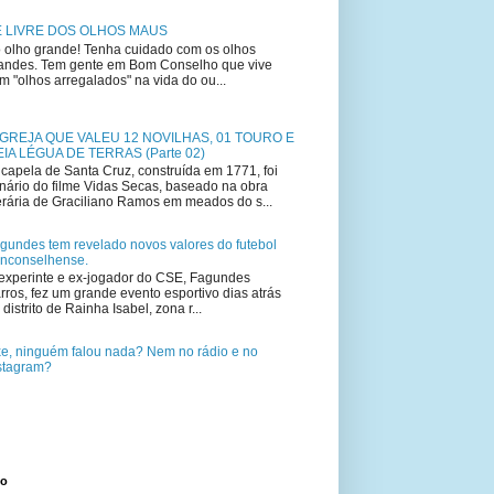
E LIVRE DOS OLHOS MAUS
 olho grande! Tenha cuidado com os olhos
andes. Tem gente em Bom Conselho que vive
m "olhos arregalados" na vida do ou...
IGREJA QUE VALEU 12 NOVILHAS, 01 TOURO E
IA LÉGUA DE TERRAS (Parte 02)
capela de Santa Cruz, construída em 1771, foi
nário do filme Vidas Secas, baseado na obra
terária de Graciliano Ramos em meados do s...
gundes tem revelado novos valores do futebol
nconselhense.
experinte e ex-jogador do CSE, Fagundes
rros, fez um grande evento esportivo dias atrás
 distrito de Rainha Isabel, zona r...
e, ninguém falou nada? Nem no rádio e no
stagram?
to