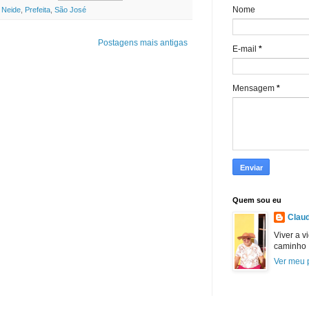
Nome
,
Neide
,
Prefeita
,
São José
Postagens mais antigas
E-mail
*
Mensagem
*
Quem sou eu
Claud
Viver a v
caminho
Ver meu p