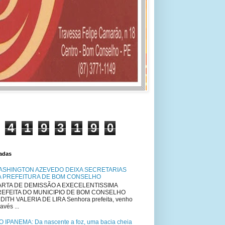
4
1
9
3
1
9
0
tadas
ASHINGTON AZEVEDO DEIXA SECRETARIAS
A PREFEITURA DE BOM CONSELHO
RTA DE DEMISSÃO A EXECELENTISSIMA
REFEITA DO MUNICIPIO DE BOM CONSELHO
DITH VALERIA DE LIRA Senhora prefeita, venho
avés ...
O IPANEMA: Da nascente a foz, uma bacia cheia