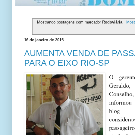
Mostrando postagens com marcador
Rodoviária
.
Most
16 de janeiro de 2015
AUMENTA VENDA DE PAS
PARA O EIXO RIO-SP
O geren
Geraldo,
Conselh
informou
blog 
considera
passageir