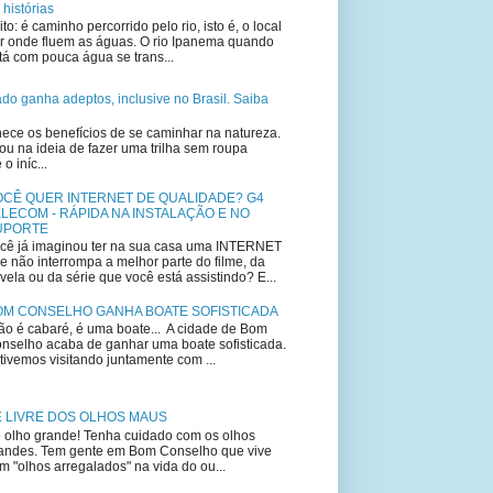
 histórias
ito: é caminho percorrido pelo rio, isto é, o local
r onde fluem as águas. O rio Ipanema quando
tá com pouca água se trans...
lado ganha adeptos, inclusive no Brasil. Saiba
ce os benefícios de se caminhar na natureza.
u na ideia de fazer uma trilha sem roupa
 iníc...
OCÊ QUER INTERNET DE QUALIDADE? G4
LECOM - RÁPIDA NA INSTALAÇÃO E NO
UPORTE
cê já imaginou ter na sua casa uma INTERNET
e não interrompa a melhor parte do filme, da
vela ou da série que você está assistindo? E...
OM CONSELHO GANHA BOATE SOFISTICADA
o é cabaré, é uma boate... A cidade de Bom
nselho acaba de ganhar uma boate sofisticada.
tivemos visitando juntamente com ...
E LIVRE DOS OLHOS MAUS
 olho grande! Tenha cuidado com os olhos
andes. Tem gente em Bom Conselho que vive
m "olhos arregalados" na vida do ou...