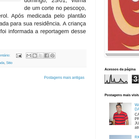
domingo, 25/01, vitima
de um corte no pescoço,
rol. Após medicada pelo plantão
erada para sua residência. A criança
o foi informada a reportagem desse
ntário:
ada
,
Sitio
Acessos da página
3
Postagens mais antigas
Postagens mais visi
W
D
CA
P
JU
atr
RI