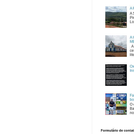
A 
A 
Pi
Lo
A 
ME
A 
ce
li
Ox
In
Fa
bo
O 
Ba
no
Formulário de conta