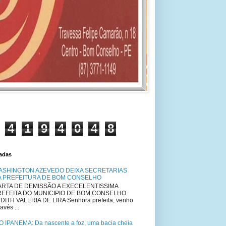
4
1
9
4
0
4
8
tadas
ASHINGTON AZEVEDO DEIXA SECRETARIAS
A PREFEITURA DE BOM CONSELHO
RTA DE DEMISSÃO A EXECELENTISSIMA
REFEITA DO MUNICIPIO DE BOM CONSELHO
DITH VALERIA DE LIRA Senhora prefeita, venho
avés ...
O IPANEMA: Da nascente a foz, uma bacia cheia