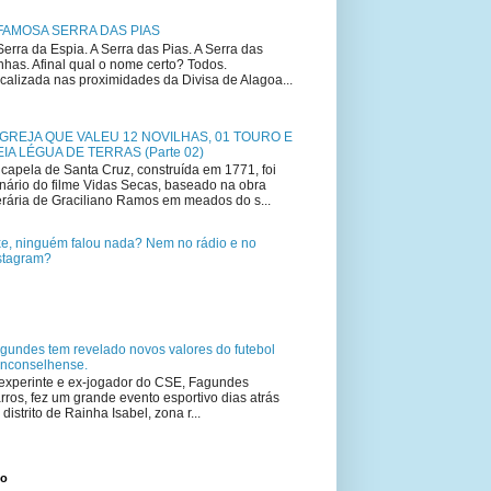
FAMOSA SERRA DAS PIAS
Serra da Espia. A Serra das Pias. A Serra das
nhas. Afinal qual o nome certo? Todos.
calizada nas proximidades da Divisa de Alagoa...
IGREJA QUE VALEU 12 NOVILHAS, 01 TOURO E
IA LÉGUA DE TERRAS (Parte 02)
capela de Santa Cruz, construída em 1771, foi
nário do filme Vidas Secas, baseado na obra
terária de Graciliano Ramos em meados do s...
e, ninguém falou nada? Nem no rádio e no
stagram?
gundes tem revelado novos valores do futebol
nconselhense.
experinte e ex-jogador do CSE, Fagundes
rros, fez um grande evento esportivo dias atrás
 distrito de Rainha Isabel, zona r...
to