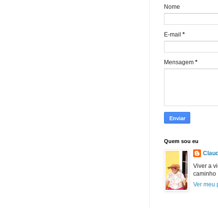
Nome
E-mail
*
Mensagem
*
Quem sou eu
Claud
Viver a v
caminho
Ver meu p