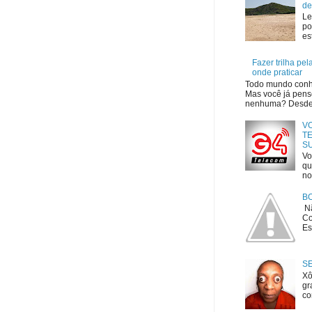
de
Le
po
es
Fazer trilha pe
onde praticar
Todo mundo conhe
Mas você já penso
nenhuma? Desde o
V
TE
S
Vo
qu
no
B
Nã
Co
Es
S
Xô
gr
co