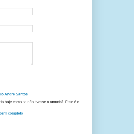
io Andre Santos
ida hoje como se não tivesse o amanhã. Esse é o
erfil completo