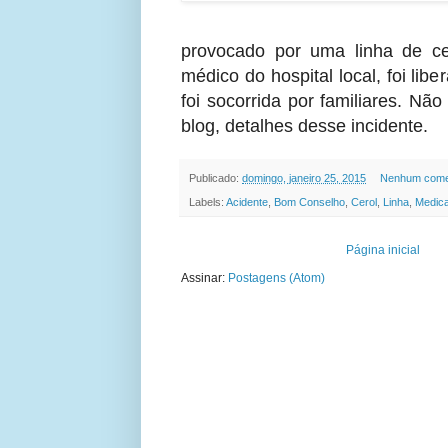
provocado por uma linha de ce
médico do hospital local, foi lib
foi socorrida por familiares. Nã
blog, detalhes desse incidente.
Publicado:
domingo, janeiro 25, 2015
Nenhum come
Labels:
Acidente
,
Bom Conselho
,
Cerol
,
Linha
,
Medic
Página inicial
Assinar:
Postagens (Atom)