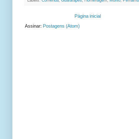
Labels:
Comenda
,
Guararapes
,
Homenagem
,
Murilo
,
Pernamb
Página inicial
Assinar:
Postagens (Atom)