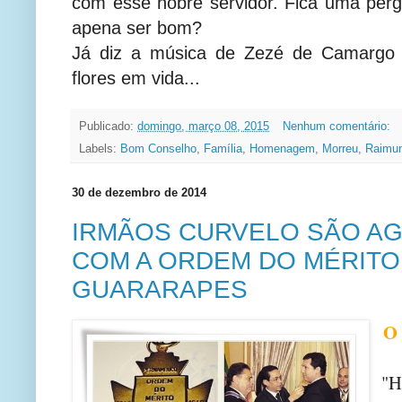
com esse nobre servidor. Fica uma perg
apena ser bom?
Já diz a música de Zezé de Camargo 
flores em vida...
Publicado:
domingo, março 08, 2015
Nenhum comentário:
Labels:
Bom Conselho
,
Família
,
Homenagem
,
Morreu
,
Raimu
30 de dezembro de 2014
IRMÃOS CURVELO SÃO A
COM A ORDEM DO MÉRITO
GUARARAPES
O 
"