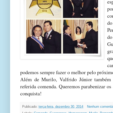
es
po
co
d
Pe
d
G
gr
q
ca
podemos sempre fazer o melhor pelo próxim
Além de Murilo, Valfrido Júnior também 
referida comenda. Queremos parabenizar os
conquista!
Publicado:
terça-feira, dezembro 30, 2014
Nenhum comentá