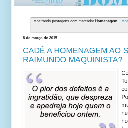
Mostrando postagens com marcador
Homenagem
.
Mos
8 de março de 2015
CADÊ A HOMENAGEM AO 
RAIMUNDO MAQUINISTA?
C
T
co
P
m
n
h