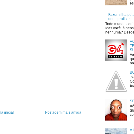
es
Fazer trilha pe
onde praticar
Todo mundo conhe
Mas você já penso
nenhuma? Desde o
V
TE
S
Vo
qu
no
B
Nã
Co
Es
S
Xô
gr
a inicial
Postagem mais antiga
co
A 