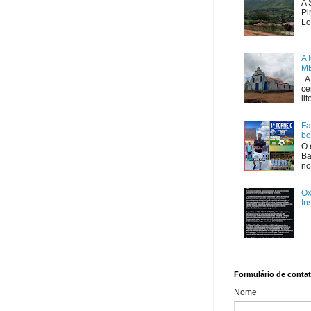
A 
Pi
Lo
A 
ME
A 
ce
li
Fa
bo
O 
Ba
no
Ox
In
Formulário de conta
Nome