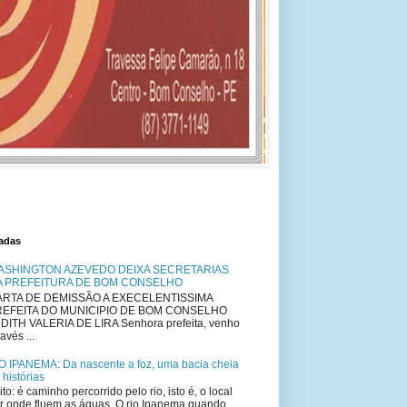
tadas
ASHINGTON AZEVEDO DEIXA SECRETARIAS
A PREFEITURA DE BOM CONSELHO
RTA DE DEMISSÃO A EXECELENTISSIMA
REFEITA DO MUNICIPIO DE BOM CONSELHO
DITH VALERIA DE LIRA Senhora prefeita, venho
avés ...
O IPANEMA: Da nascente a foz, uma bacia cheia
 histórias
ito: é caminho percorrido pelo rio, isto é, o local
r onde fluem as águas. O rio Ipanema quando