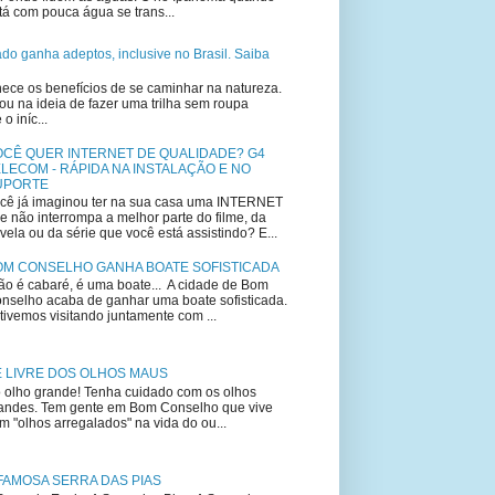
tá com pouca água se trans...
lado ganha adeptos, inclusive no Brasil. Saiba
ce os benefícios de se caminhar na natureza.
u na ideia de fazer uma trilha sem roupa
 iníc...
OCÊ QUER INTERNET DE QUALIDADE? G4
LECOM - RÁPIDA NA INSTALAÇÃO E NO
UPORTE
cê já imaginou ter na sua casa uma INTERNET
e não interrompa a melhor parte do filme, da
vela ou da série que você está assistindo? E...
OM CONSELHO GANHA BOATE SOFISTICADA
o é cabaré, é uma boate... A cidade de Bom
nselho acaba de ganhar uma boate sofisticada.
tivemos visitando juntamente com ...
E LIVRE DOS OLHOS MAUS
 olho grande! Tenha cuidado com os olhos
andes. Tem gente em Bom Conselho que vive
m "olhos arregalados" na vida do ou...
FAMOSA SERRA DAS PIAS