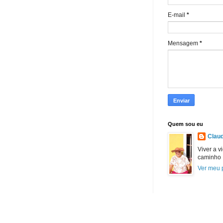
E-mail
*
Mensagem
*
Quem sou eu
Claud
Viver a v
caminho
Ver meu p