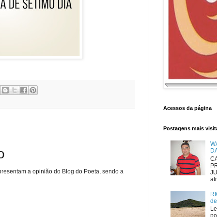
Acessos da página
Postagens mais visi
W
o
D
CA
P
presentam a opinião do Blog do Poeta, sendo a
JU
atr
RI
de
Le
po