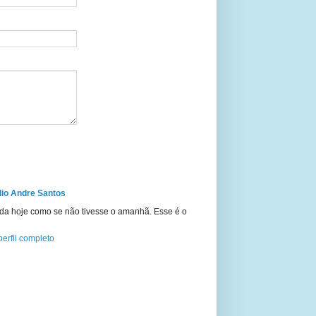
io Andre Santos
ida hoje como se não tivesse o amanhã. Esse é o
erfil completo