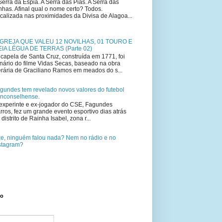
Serra da Espia. A Serra das Pias. A Serra das
nhas. Afinal qual o nome certo? Todos.
calizada nas proximidades da Divisa de Alagoa...
IGREJA QUE VALEU 12 NOVILHAS, 01 TOURO E
IA LÉGUA DE TERRAS (Parte 02)
capela de Santa Cruz, construída em 1771, foi
nário do filme Vidas Secas, baseado na obra
terária de Graciliano Ramos em meados do s...
gundes tem revelado novos valores do futebol
nconselhense.
experinte e ex-jogador do CSE, Fagundes
rros, fez um grande evento esportivo dias atrás
 distrito de Rainha Isabel, zona r...
e, ninguém falou nada? Nem no rádio e no
stagram?
to