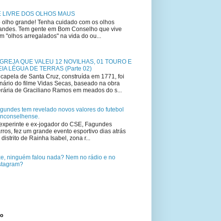
E LIVRE DOS OLHOS MAUS
 olho grande! Tenha cuidado com os olhos
andes. Tem gente em Bom Conselho que vive
m "olhos arregalados" na vida do ou...
IGREJA QUE VALEU 12 NOVILHAS, 01 TOURO E
IA LÉGUA DE TERRAS (Parte 02)
capela de Santa Cruz, construída em 1771, foi
nário do filme Vidas Secas, baseado na obra
terária de Graciliano Ramos em meados do s...
gundes tem revelado novos valores do futebol
nconselhense.
experinte e ex-jogador do CSE, Fagundes
rros, fez um grande evento esportivo dias atrás
 distrito de Rainha Isabel, zona r...
e, ninguém falou nada? Nem no rádio e no
stagram?
to