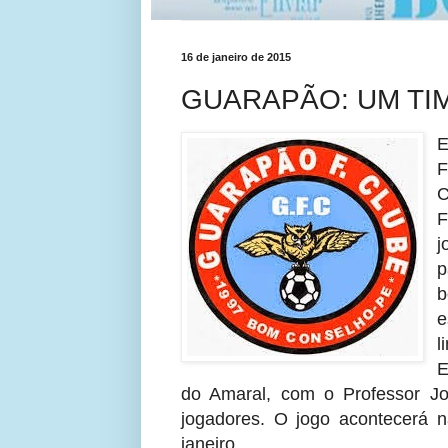
16 de janeiro de 2015
GUARAPÃO: UM TI
E
F
F
j
b
e
l
E
do Amaral, com o Professor 
jogadores. O jogo acontecerá
janeiro.