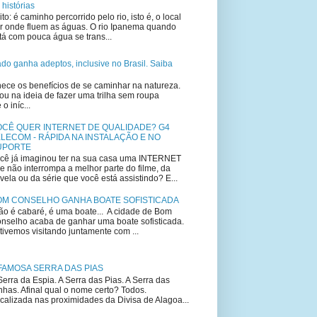
 histórias
ito: é caminho percorrido pelo rio, isto é, o local
r onde fluem as águas. O rio Ipanema quando
tá com pouca água se trans...
lado ganha adeptos, inclusive no Brasil. Saiba
ce os benefícios de se caminhar na natureza.
u na ideia de fazer uma trilha sem roupa
 iníc...
OCÊ QUER INTERNET DE QUALIDADE? G4
LECOM - RÁPIDA NA INSTALAÇÃO E NO
UPORTE
cê já imaginou ter na sua casa uma INTERNET
e não interrompa a melhor parte do filme, da
vela ou da série que você está assistindo? E...
OM CONSELHO GANHA BOATE SOFISTICADA
o é cabaré, é uma boate... A cidade de Bom
nselho acaba de ganhar uma boate sofisticada.
tivemos visitando juntamente com ...
FAMOSA SERRA DAS PIAS
Serra da Espia. A Serra das Pias. A Serra das
nhas. Afinal qual o nome certo? Todos.
calizada nas proximidades da Divisa de Alagoa...