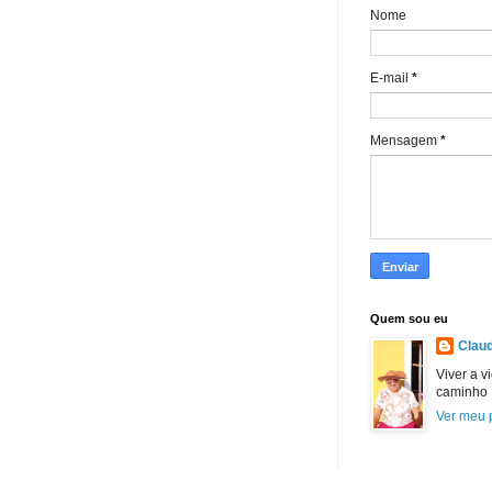
Nome
E-mail
*
Mensagem
*
Quem sou eu
Claud
Viver a v
caminho
Ver meu p