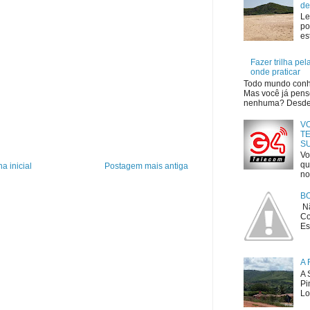
de
Le
po
es
Fazer trilha pe
onde praticar
Todo mundo conhe
Mas você já penso
nenhuma? Desde o
V
TE
S
Vo
qu
a inicial
Postagem mais antiga
no
B
Nã
Co
Es
A 
A 
Pi
Lo