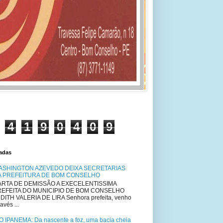
4
1
9
0
4
0
9
tadas
ASHINGTON AZEVEDO DEIXA SECRETARIAS
A PREFEITURA DE BOM CONSELHO
RTA DE DEMISSÃO A EXECELENTISSIMA
REFEITA DO MUNICIPIO DE BOM CONSELHO
DITH VALERIA DE LIRA Senhora prefeita, venho
avés ...
O IPANEMA: Da nascente a foz, uma bacia cheia