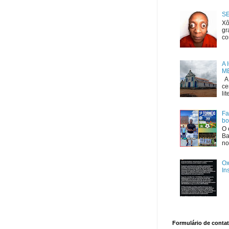
S
Xô
gr
co
A 
ME
A 
ce
li
Fa
bo
O 
Ba
no
Ox
In
Formulário de conta