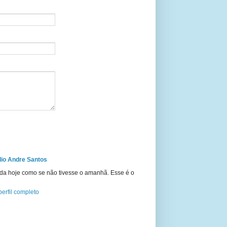
io Andre Santos
ida hoje como se não tivesse o amanhã. Esse é o
erfil completo