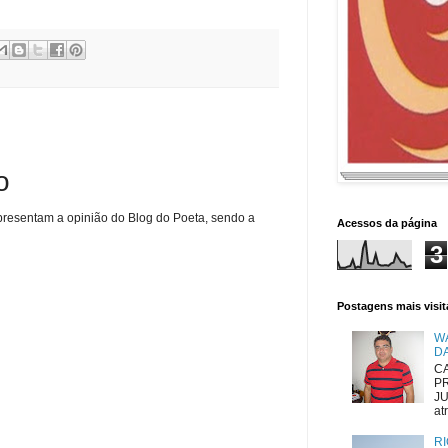
o
presentam a opinião do Blog do Poeta, sendo a
Acessos da página
3
Postagens mais visi
W
D
CA
P
JU
atr
RI