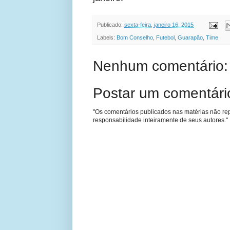
Publicado:
sexta-feira, janeiro 16, 2015
Labels:
Bom Conselho
,
Futebol
,
Guarapão
,
Time
Nenhum comentário:
Postar um comentári
"Os comentários publicados nas matérias não re
responsabilidade inteiramente de seus autores."