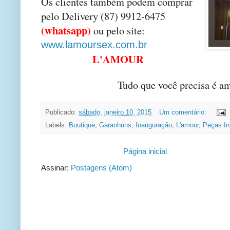
Os clientes também podem comprar
pelo Delivery (87) 9912-6475
(whatsapp)
ou pelo site:
www.lamoursex.com.br
L'AMOUR
Tudo que você precisa é a
Publicado:
sábado, janeiro 10, 2015
Um comentário:
Labels:
Boutique
,
Garanhuns
,
Inauguração
,
L'amour
,
Peças In
Página inicial
Assinar:
Postagens (Atom)