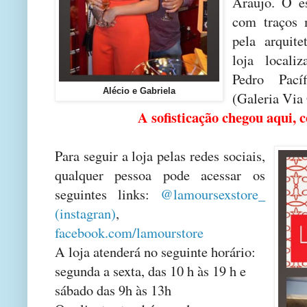
Araujo. O e
com traços 
pela arquit
loja locali
Pedro Pací
Alécio e Gabriela
(Galeria Via
A sofisticação chegou aqui, c
Para seguir a loja pelas redes sociais,
qualquer pessoa pode acessar os
seguintes links:
@lamoursexstore_
(instagran)
,
facebook.com/lamourstore
A loja atenderá no seguinte horário:
segunda a sexta, das 10 h às 19 h e
sábado das 9h às 13h