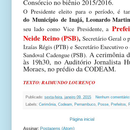
Consórcio no biênio 2015/2016.
O Presidente eleito para o período, é 
do Município de Inajá, Leonardo Mart
Prefe
seu lado como Vice Presidente, a
Neide Reino (PSB)
,
Secretário Geral o p
Izaías Régis (PTB) e Secretário Executivo o 
A cerimônia de
Sandoval Cadengue (PSB).
às 19h30, no Auditório Jornalista 
Moraes, no prédio da CODEAM.
TEXTO: RAIMUNDO LOURENÇO
Publicado:
sexta-feira, janeiro 09, 2015
Nenhum comentário
Labels:
Cerimônia
,
Codeam
,
Pernambuco
,
Posse
,
Prefeitos
,
Página inicial
Assinar:
Postagens (Atom)