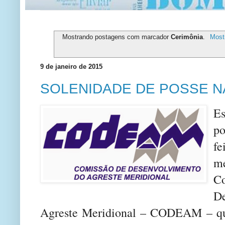
Mostrando postagens com marcador
Cerimônia
.
Most
9 de janeiro de 2015
SOLENIDADE DE POSSE 
E
po
fe
m
C
De
Agreste Meridional – CODEAM – qu