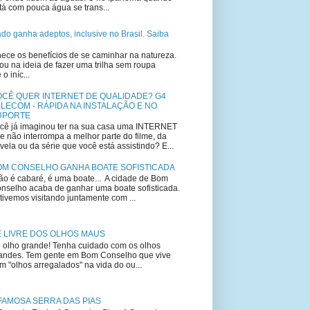
tá com pouca água se trans...
lado ganha adeptos, inclusive no Brasil. Saiba
ce os benefícios de se caminhar na natureza.
u na ideia de fazer uma trilha sem roupa
 iníc...
OCÊ QUER INTERNET DE QUALIDADE? G4
LECOM - RÁPIDA NA INSTALAÇÃO E NO
UPORTE
cê já imaginou ter na sua casa uma INTERNET
e não interrompa a melhor parte do filme, da
vela ou da série que você está assistindo? E...
OM CONSELHO GANHA BOATE SOFISTICADA
o é cabaré, é uma boate... A cidade de Bom
nselho acaba de ganhar uma boate sofisticada.
tivemos visitando juntamente com ...
E LIVRE DOS OLHOS MAUS
 olho grande! Tenha cuidado com os olhos
andes. Tem gente em Bom Conselho que vive
m "olhos arregalados" na vida do ou...
FAMOSA SERRA DAS PIAS