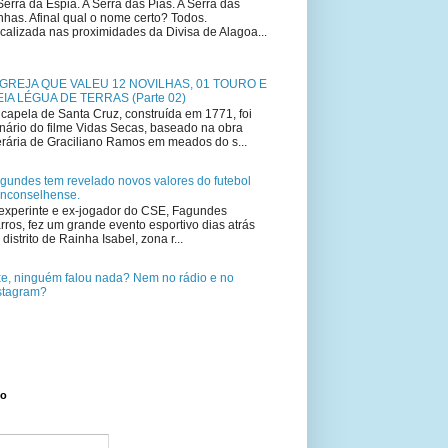
Serra da Espia. A Serra das Pias. A Serra das
nhas. Afinal qual o nome certo? Todos.
calizada nas proximidades da Divisa de Alagoa...
IGREJA QUE VALEU 12 NOVILHAS, 01 TOURO E
IA LÉGUA DE TERRAS (Parte 02)
capela de Santa Cruz, construída em 1771, foi
nário do filme Vidas Secas, baseado na obra
terária de Graciliano Ramos em meados do s...
gundes tem revelado novos valores do futebol
nconselhense.
experinte e ex-jogador do CSE, Fagundes
rros, fez um grande evento esportivo dias atrás
 distrito de Rainha Isabel, zona r...
e, ninguém falou nada? Nem no rádio e no
stagram?
to