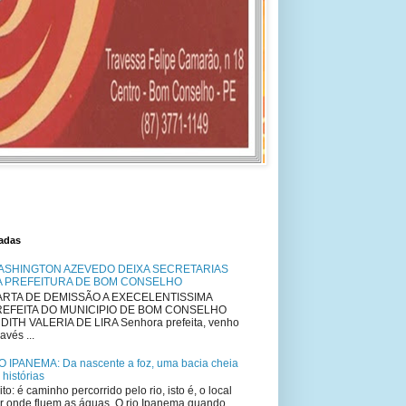
tadas
ASHINGTON AZEVEDO DEIXA SECRETARIAS
A PREFEITURA DE BOM CONSELHO
RTA DE DEMISSÃO A EXECELENTISSIMA
REFEITA DO MUNICIPIO DE BOM CONSELHO
DITH VALERIA DE LIRA Senhora prefeita, venho
avés ...
O IPANEMA: Da nascente a foz, uma bacia cheia
 histórias
ito: é caminho percorrido pelo rio, isto é, o local
r onde fluem as águas. O rio Ipanema quando