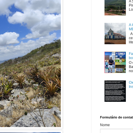
A 
Pi
Lo
A 
ME
A 
ce
li
Fa
bo
O 
Ba
no
Ox
In
Formulário de conta
Nome