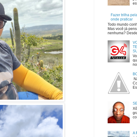
es
Fazer trilha pe
onde praticar
Todo mundo conhe
Mas você já penso
nenhuma? Desde o
V
TE
S
Vo
qu
no
B
Nã
Co
Es
S
Xô
gr
co
A 