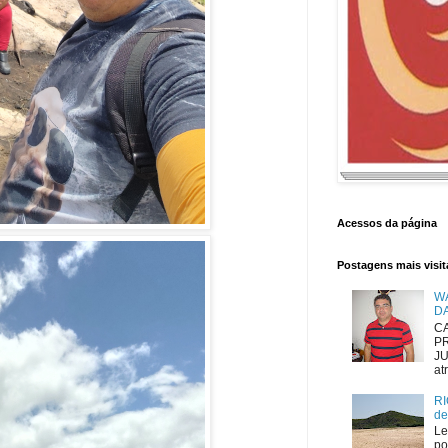
Acessos da página
Postagens mais visi
W
D
CA
P
JU
atr
RI
de
Le
po