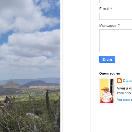
E-mail
*
Mensagem
*
Quem sou eu
Claud
Viver a v
caminho
Ver meu p