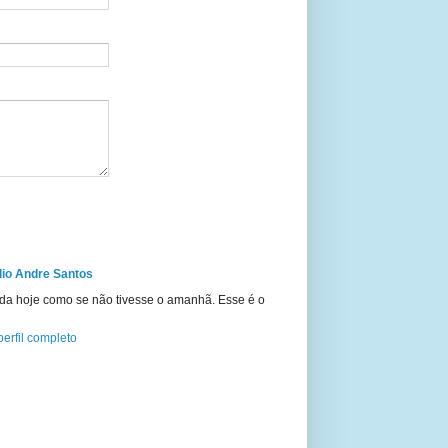
io Andre Santos
ida hoje como se não tivesse o amanhã. Esse é o
erfil completo