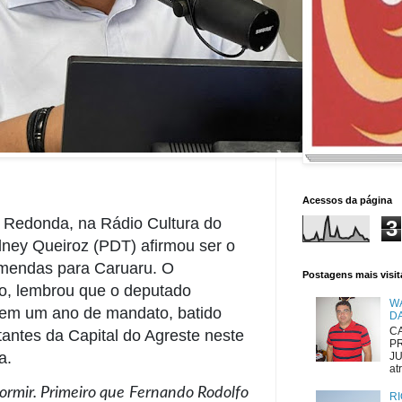
Acessos da página
 Redonda, na Rádio Cultura do
3
lney Queiroz (PDT) afirmou ser o
emendas para Caruaru. O
Postagens mais visi
o, lembrou que o deputado
W
, em um ano de mandato, batido
D
CA
antes da Capital do Agreste neste
P
a.
JU
atr
dormir. Primeiro que Fernando Rodolfo
RI