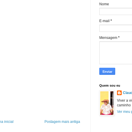
Nome
E-mail
*
Mensagem
*
Quem sou eu
Claud
Viver a v
caminho
Ver meu p
a inicial
Postagem mais antiga