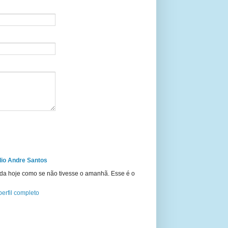
io Andre Santos
ida hoje como se não tivesse o amanhã. Esse é o
erfil completo