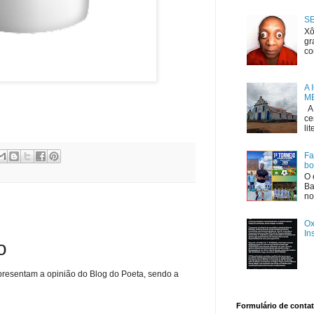
S
Xô
gr
co
A 
ME
A 
ce
li
Fa
bo
O 
Ba
no
Ox
In
o
presentam a opinião do Blog do Poeta, sendo a
Formulário de conta