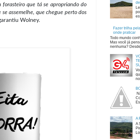
de
 forasteiro que tá se apropriando do
Le
 se assemelhe, que chegue perto dos
po
es
 garantiu Wolney.
Fazer trilha pe
onde praticar
Todo mundo conhe
Mas você já penso
nenhuma? Desde o
V
TE
S
Vo
qu
no
B
Nã
Co
Es
A 
A 
Pi
Lo