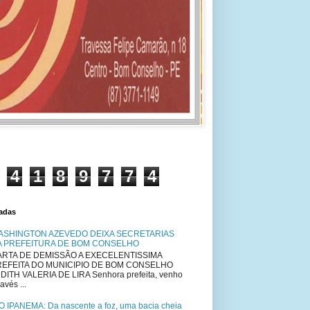
4
1
8
9
7
7
4
tadas
ASHINGTON AZEVEDO DEIXA SECRETARIAS
A PREFEITURA DE BOM CONSELHO
RTA DE DEMISSÃO A EXECELENTISSIMA
REFEITA DO MUNICIPIO DE BOM CONSELHO
DITH VALERIA DE LIRA Senhora prefeita, venho
avés ...
O IPANEMA: Da nascente a foz, uma bacia cheia