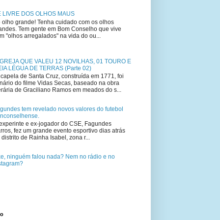
E LIVRE DOS OLHOS MAUS
 olho grande! Tenha cuidado com os olhos
andes. Tem gente em Bom Conselho que vive
m "olhos arregalados" na vida do ou...
IGREJA QUE VALEU 12 NOVILHAS, 01 TOURO E
IA LÉGUA DE TERRAS (Parte 02)
capela de Santa Cruz, construída em 1771, foi
nário do filme Vidas Secas, baseado na obra
terária de Graciliano Ramos em meados do s...
gundes tem revelado novos valores do futebol
nconselhense.
experinte e ex-jogador do CSE, Fagundes
rros, fez um grande evento esportivo dias atrás
 distrito de Rainha Isabel, zona r...
e, ninguém falou nada? Nem no rádio e no
stagram?
to