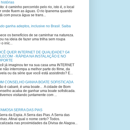
 histórias
ito: é caminho percorrido pelo rio, isto é, o local
r onde fluem as águas. O rio Ipanema quando
tá com pouca água se trans...
lado ganha adeptos, inclusive no Brasil. Saiba
ce os benefícios de se caminhar na natureza.
u na ideia de fazer uma trilha sem roupa
 iníc...
OCÊ QUER INTERNET DE QUALIDADE? G4
LECOM - RÁPIDA NA INSTALAÇÃO E NO
UPORTE
cê já imaginou ter na sua casa uma INTERNET
e não interrompa a melhor parte do filme, da
vela ou da série que você está assistindo? E...
OM CONSELHO GANHA BOATE SOFISTICADA
o é cabaré, é uma boate... A cidade de Bom
nselho acaba de ganhar uma boate sofisticada.
tivemos visitando juntamente com ...
FAMOSA SERRA DAS PIAS
Serra da Espia. A Serra das Pias. A Serra das
nhas. Afinal qual o nome certo? Todos.
calizada nas proximidades da Divisa de Alagoa...