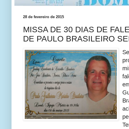
28 de fevereiro de 2015
MISSA DE 30 DIAS DE FA
DE PAULO BRASILEIRO SE
S
pr
mi
f
e
G
Br
ac
pe
Te