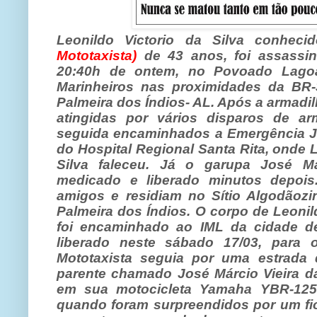
Leonildo Victorio da Silva conhe
Mototaxista)
de 43 anos, foi assassin
20:40h de ontem, no Povoado Lag
Marinheiros nas proximidades da BR-
Palmeira dos Índios- AL. Após a armadil
atingidas por vários disparos de 
seguida encaminhados a Emergência J
do Hospital Regional Santa Rita, onde L
Silva faleceu. Já o garupa José Má
medicado e liberado minutos depoi
amigos e residiam no Sítio Algodãoz
Palmeira dos Índios. O corpo de Leonild
foi encaminhado ao IML da cidade de
liberado neste sábado 17/03, para 
Mototaxista seguia por uma estrada
parente chamado José Márcio Vieira da
em sua motocicleta Yamaha YBR-125
quando foram surpreendidos por um fi