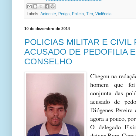
Labels:
Acidente
,
Perigo
,
Policia
,
Tiro
,
Violência
10 de dezembro de 2014
POLICIAS MILITAR E CIVI
ACUSADO DE PEDOFILIA 
CONSELHO
Chegou na redação
homem que foi
conjunta das polí
acusado de pedof
Diógenes Pereira 
agora a pouco, por
O delegado Elsi
deixar Bom Conse