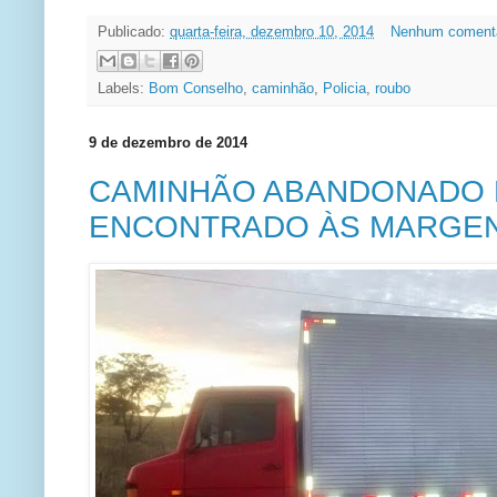
Publicado:
quarta-feira, dezembro 10, 2014
Nenhum coment
Labels:
Bom Conselho
,
caminhão
,
Policia
,
roubo
9 de dezembro de 2014
CAMINHÃO ABANDONADO 
ENCONTRADO ÀS MARGENS