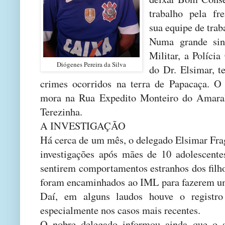
trabalho pela fr
sua equipe de trab
Numa grande sin
Militar, a Políci
Diógenes Pereira da Silva
do Dr. Elsimar, t
crimes ocorridos na terra de Papacaça. O 
mora na Rua Expedito Monteiro do Amaral
Terezinha.
A INVESTIGAÇÃO
Há cerca de um mês, o delegado Elsimar Fra
investigações após mães de 10 adolescente
sentirem comportamentos estranhos dos filho
foram encaminhados ao IML para fazerem um
Daí, em alguns laudos houve o registro
especialmente nos casos mais recentes.
O nobre delegado informou ainda que o s