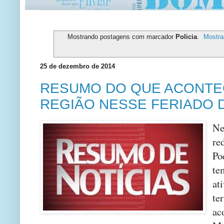
Mostrando postagens com marcador
Policia
.
Mostra
25 de dezembro de 2014
RESUMO DO QUE ACONTE
REGIÃO NESSE FERIADO 
Ne
re
Po
t
at
te
ac