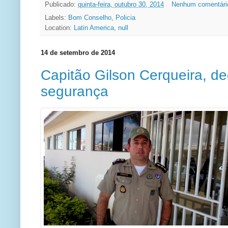
Publicado:
quinta-feira, outubro 30, 2014
Nenhum comentári
Labels:
Bom Conselho
,
Policia
Location:
Latin America, null
14 de setembro de 2014
Capitão Gilson Cerqueira, d
segurança