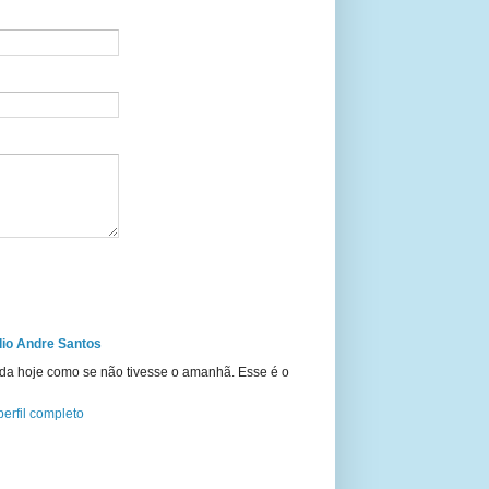
io Andre Santos
ida hoje como se não tivesse o amanhã. Esse é o
erfil completo