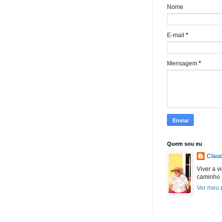
Nome
E-mail
*
Mensagem
*
Quem sou eu
Claud
Viver a v
caminho
Ver meu p