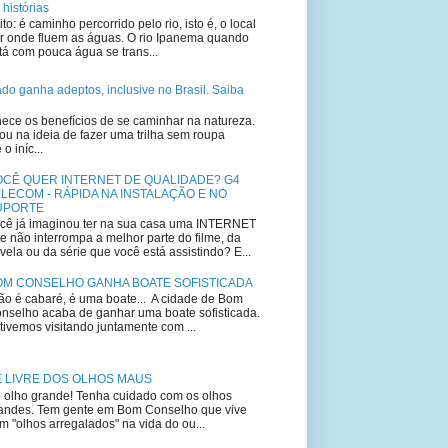
 histórias
ito: é caminho percorrido pelo rio, isto é, o local
r onde fluem as águas. O rio Ipanema quando
tá com pouca água se trans...
lado ganha adeptos, inclusive no Brasil. Saiba
ce os benefícios de se caminhar na natureza.
u na ideia de fazer uma trilha sem roupa
 iníc...
OCÊ QUER INTERNET DE QUALIDADE? G4
LECOM - RÁPIDA NA INSTALAÇÃO E NO
UPORTE
cê já imaginou ter na sua casa uma INTERNET
e não interrompa a melhor parte do filme, da
vela ou da série que você está assistindo? E...
OM CONSELHO GANHA BOATE SOFISTICADA
o é cabaré, é uma boate... A cidade de Bom
nselho acaba de ganhar uma boate sofisticada.
tivemos visitando juntamente com ...
E LIVRE DOS OLHOS MAUS
 olho grande! Tenha cuidado com os olhos
andes. Tem gente em Bom Conselho que vive
m "olhos arregalados" na vida do ou...