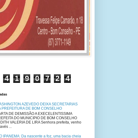
4
1
9
0
7
2
4
tadas
ASHINGTON AZEVEDO DEIXA SECRETARIAS
A PREFEITURA DE BOM CONSELHO
RTA DE DEMISSÃO A EXECELENTISSIMA
REFEITA DO MUNICIPIO DE BOM CONSELHO
DITH VALERIA DE LIRA Senhora prefeita, venho
avés ...
O IPANEMA: Da nascente a foz, uma bacia cheia